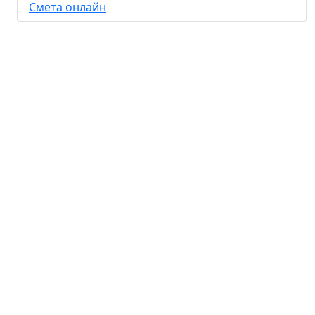
Смета онлайн
© ООО
Составление сметы
ИнРегионГрупп
на заказ
·
Москва ул. Тверская,
Официальный сайт
·
д.7
Щелково
Щелково, ул.
Обследование