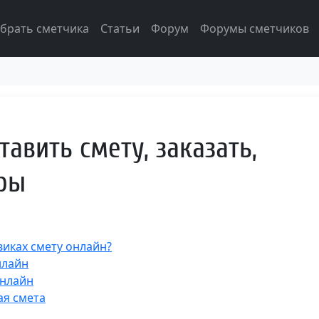
брать сметчика
Статьи
Форум
Форумы сметчиков
тавить смету, заказать,
ры
виках смету онлайн?
нлайн
онлайн
ая смета