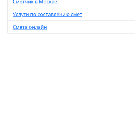
Сметчик в Москве
Услуги по составлению смет
Смета онлайн
© ООО
Составление сметы
ИнРегионГрупп
на заказ
·