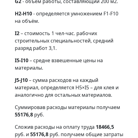
G2
- объём работы, составляющий 200 м2.
Н2-Н10
- определяется умножением F1-F10
на объём.
I2
– стоимость 1 чел-час. рабочих
строительных специальностей, средний
разряд работ 3,1.
I5-I10
– средне взвешенные цены на
материалы.
J5-J10
– сумма расходов на каждый
материал, определяется Н5×I5 – для клея и
аналогично для остальных материалов.
Суммировав расходы материалы получаем
55176,8
руб.
Сложив расходы на оплату труда
18466,5
руб. и
55176,8
руб. получаем общие затраты